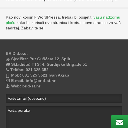
Kao novi korisnik WordPressa, trebali bi posjetiti
vašu nadzornu
ploču
kako bi izbrisali ovu stranicu i kreirali nove stranice za vaš
sadržaj. Zabavi te se!
BRID d.o.o.
Sjedište:
Put Gušćera 12, Split
Skladište:
TTS: 4. Gardijske Brigade 51
Tel/fax:
021 325 352
Mob:
091 325 3521 Ivan Akrap
E-mail:
info@brid-st.hr
Web:
brid-st.hr