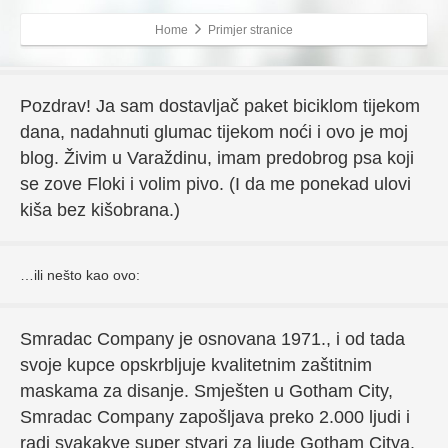
stranice (u većini tema). Većina ljudi započinje sa O meni
stranicom koja ih predstavlja potencijalnim posjetiteljima web
Home
Primjer stranice
stranice. Na primjer može sadržavati:
Pozdrav! Ja sam dostavljač paket biciklom tijekom
dana, nadahnuti glumac tijekom noći i ovo je moj
blog. Živim u Varaždinu, imam predobrog psa koji
se zove Floki i volim pivo. (I da me ponekad ulovi
kiša bez kišobrana.)
…ili nešto kao ovo:
Smradac Company je osnovana 1971., i od tada
svoje kupce opskrbljuje kvalitetnim zaštitnim
maskama za disanje. Smješten u Gotham City,
Smradac Company zapošljava preko 2.000 ljudi i
radi svakakve super stvari za ljude Gotham Citya.