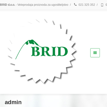
BRID d.o.o.
- Veleprodaja proizvoda za ugostiteljstvo
/
021 325 352
/
0
Dobar dan, svijete!
admin