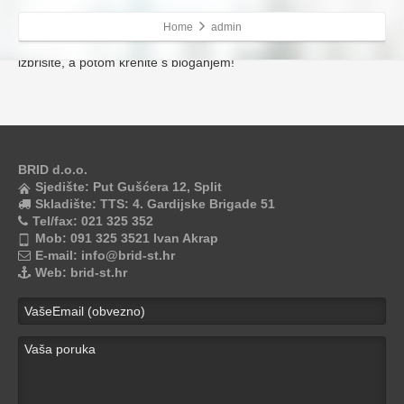
10. studenoga 2014
0
0
Home
admin
Dobrodošli u WordPress. Ovo je vaš prvi post. Uredite ga ili
izbrišite, a potom krenite s bloganjem!
BRID d.o.o.
Sjedište:
Put Gušćera 12, Split
Skladište:
TTS: 4. Gardijske Brigade 51
Tel/fax:
021 325 352
Mob:
091 325 3521 Ivan Akrap
E-mail:
info@brid-st.hr
Web:
brid-st.hr